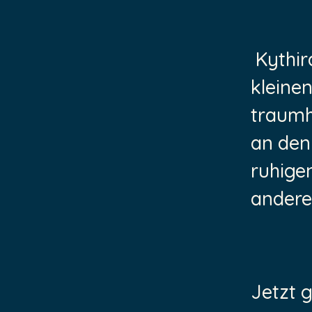
Kythir
kleine
traumh
an den
ruhige
andere
Jetzt g