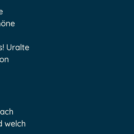
e
höne
s! Uralte
von
nach
d welch