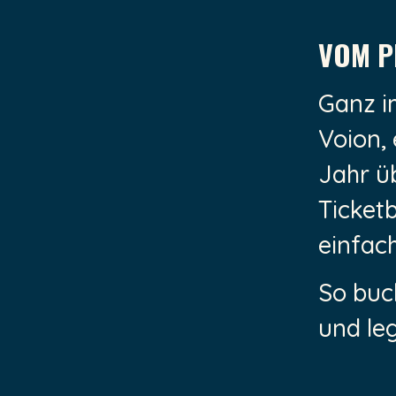
VOM P
Ganz i
Voion, 
Jahr ü
Ticket
einfach
So buc
und le