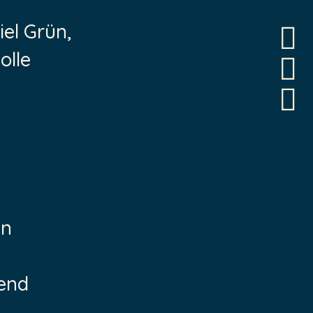
el Grün,
olle
in
gend