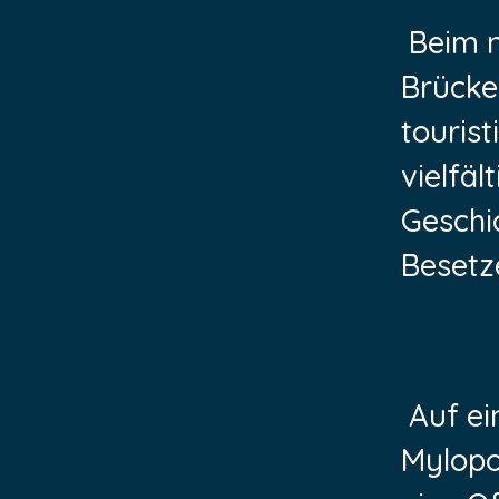
Beim n
Brücke
tourist
vielfäl
Geschi
Besetz
Auf ei
Mylopo