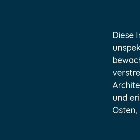
Diese I
unspek
bewach
verstr
Archite
und er
Osten, 