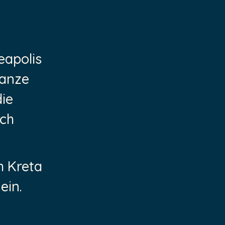
eapolis
ganze
die
ich
h Kreta
ein.