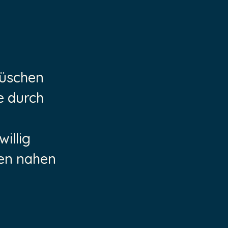
Büschen
e durch
illig
den nahen