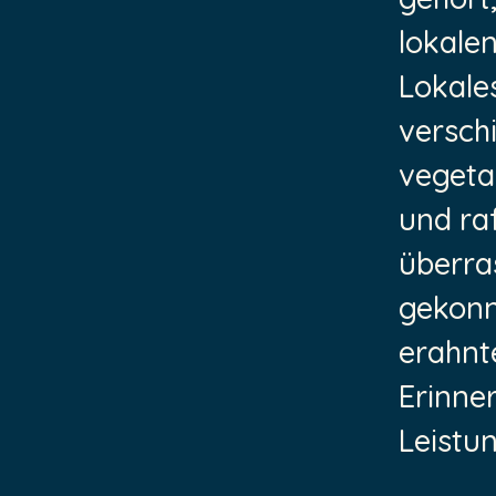
lokale
Lokale
versch
vegetar
und ra
überras
gekonn
erahnt
Erinne
Leistu