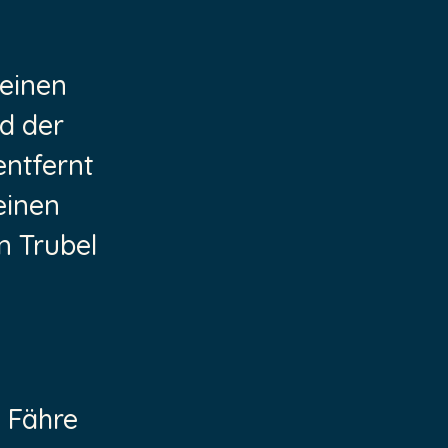
 einen
d der
entfernt
einen
m Trubel
e Fähre