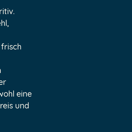
tiv.
hl,
frisch
h
er
wohl eine
reis und