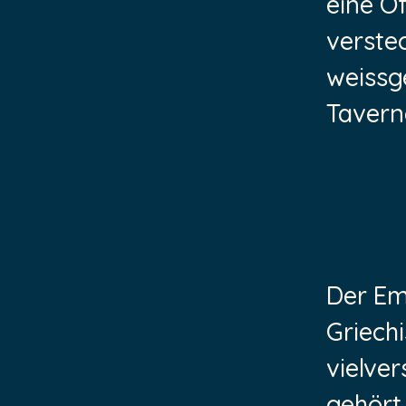
eine O
verste
weissg
Tavern
Der Emp
Griechi
vielver
gehört