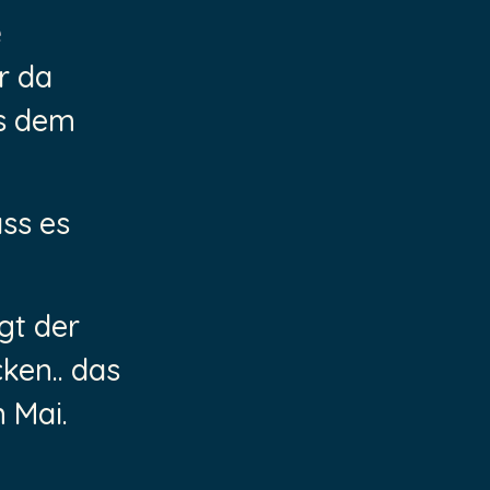
e
r da
es dem
ass es
gt der
ken.. das
 Mai.