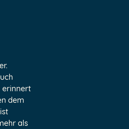
er.
auch
 erinnert
ben dem
ist
mehr als