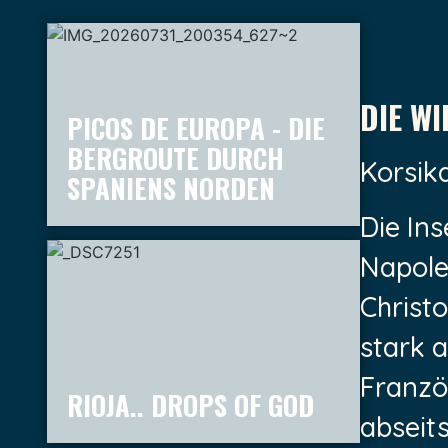
DIE WI
PICOS DE EUROPA - DIE
BERGROUTE DURCH
Korsik
SPANIENS NORDEN
Die Ins
Napole
Christ
stark 
Französ
RIOJA.. DROPS OF GOD
abseit