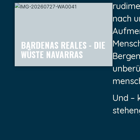
rudimen
nach un
Aufmer
Mensche
BARDENAS REALES - DIE
WÜSTE NAVARRAS
Bergen
unberü
mensch
Und – k
stehen