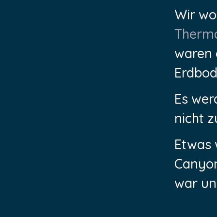
Wir wol
Thermal
waren 
Erdbod
Es werd
nicht z
Etwas w
Canyon
war un