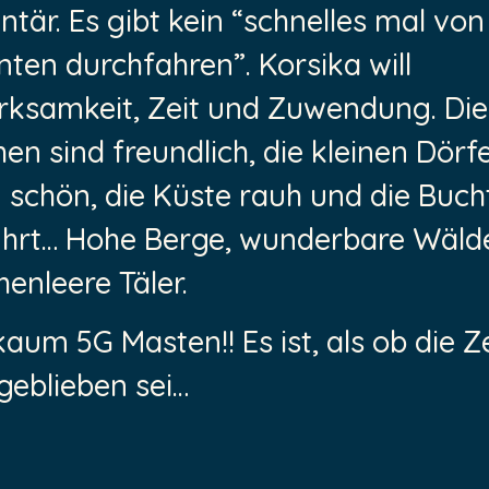
tär. Es gibt kein “schnelles mal vo
ten durchfahren”. Korsika will
ksamkeit, Zeit und Zuwendung. Die
n sind freundlich, die kleinen Dörfe
 schön, die Küste rauh und die Buch
hrt… Hohe Berge, wunderbare Wälde
enleere Täler.
aum 5G Masten!! Es ist, als ob die Ze
geblieben sei…