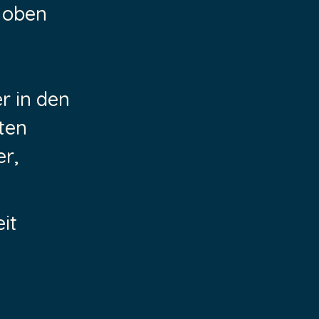
n oben
r in den
ten
r,
it