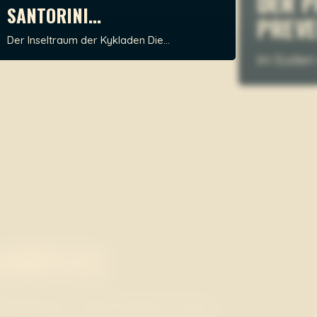
SANTORINI...
PRE
Der Inseltraum der Kykladen Die...
Im Süd
MON
INSELHÜPFEN
Und d
Vom Peloponnes nach Kreta Ganz...
Viel...