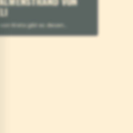
VELI
en von Kreta gibt es diesen...
EMVASIA
er Süden des östlichen Peloponnes