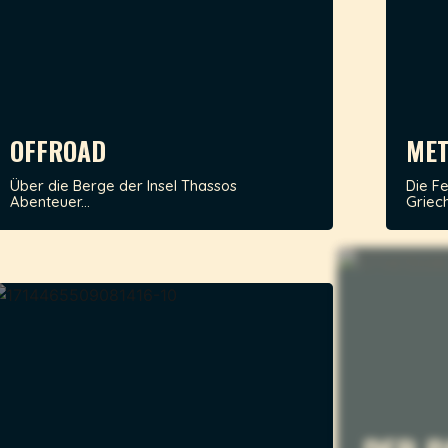
OFFROAD
MET
Über die Berge der Insel Thassos
Die F
Abenteuer...
Griech
DER