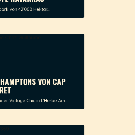
ark von 42’000 Hektar...
 HAMPTONS VON CAP
RET
er Vintage Chic in L’Herbe Am...