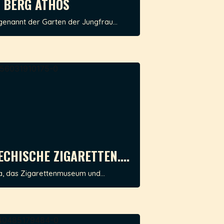
 BERG ATHOS
genannt der Garten der Jungfrau...
ECHISCHE ZIGARETTEN....
a, das Zigarettenmuseum und...