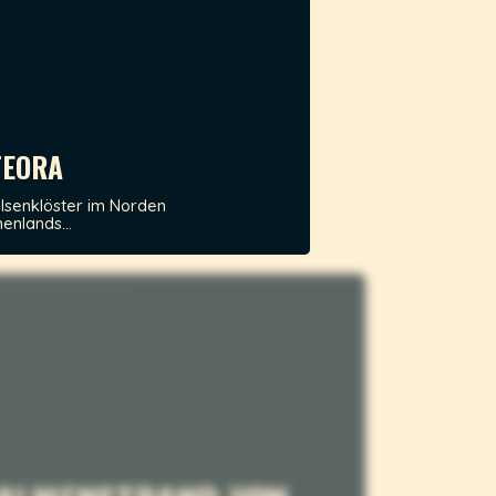
EORA
elsenklöster im Norden
enlands...
 PALMENSTRAND VON