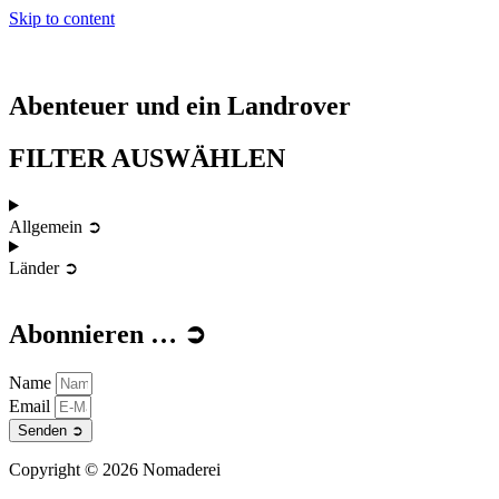
Skip to content
Abenteuer und ein Landrover
FILTER AUSWÄHLEN
Allgemein ➲
Picos de Europa - die Bergroute durch Spaniens
Rioja.. Drops of God
Bardenas Reales - die Wüste Navarras
Mystischer Mont Saint Michel
Die Hamptons von Cap Ferret
Espelette - Some like it hot...
Wundervolles Korfu
Loutra Pozar
Der Berg Athos
To Grappa or not to Grappa...
Griechische Zigaretten....
Offroad
Meteora
Santorini...
Der Palmenstrand von Preveli
Inselhüpfen
Monemvasia
Der Langada Pass -
Von Klöstern und Schluchten
Der Ruf des Orakels von Delphi
4865 Höhenmeter.
Die Meeresorgel von Zadar
Costa dei Trabocchi
Offroad zu den Dünen von Piscinas
Arburesa - Messermuseum in Sardinien
Korsika..
Lourdes
Camarque und les Saintes Maries de la mer
Vincent Van Gogh und die Farben von Arles
Über die Pyrenäen...
Eh la France...
Unterwegs neu mit Hubdach!
Dünen von Piscinas
Kotor Montenegro
Sferrocavallo - das Seeigel Mekka in Sizilien
A LAND ROVER IS NOT A CAR
Monastir Ostrog in Montenegro...
Dalmatien
Plitvička Jezera
Hévíz - Thermalsee
Summer Solstice in Punta Bracetto, Sicily
Eraclea Minoa - der Traum vom Dachzelten
Favignana
Weil's so schön war
Terme Aqua Pia
Bagni Sclafani
Terme libere Segestane
Lamezia Terme
il Bagnaccio, Viterbo
Piscine Carletti in Viterbo
Roof Top Tent Travelling...That's Why!
Länder ➲
Abonnieren … ➲
Name
Email
Senden ➲
Copyright © 2026 Nomaderei