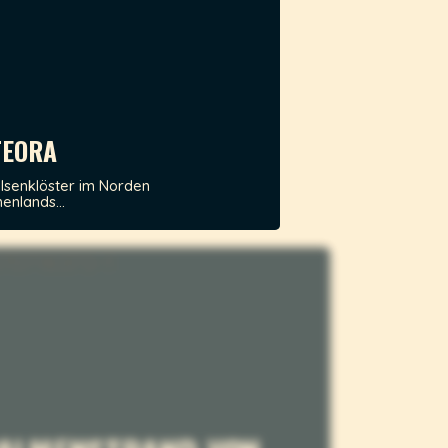
EORA
elsenklöster im Norden
enlands...
 PALMENSTRAND VON