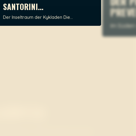
SANTORINI...
PRE
Der Inseltraum der Kykladen Die...
Im Süd
MON
INSELHÜPFEN
Und d
Vom Peloponnes nach Kreta Ganz...
Viel...