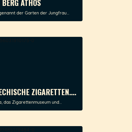
 BERG ATHOS
genannt der Garten der Jungfrau...
ECHISCHE ZIGARETTEN....
a, das Zigarettenmuseum und...