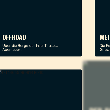
OFFROAD
MET
Über die Berge der Insel Thassos
Die F
Abenteuer...
Griech
DER