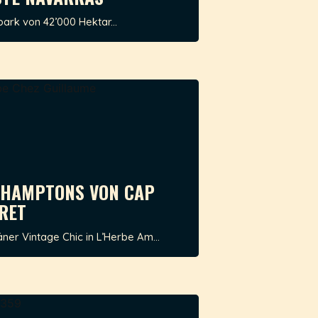
ark von 42’000 Hektar...
 HAMPTONS VON CAP
RET
er Vintage Chic in L’Herbe Am...