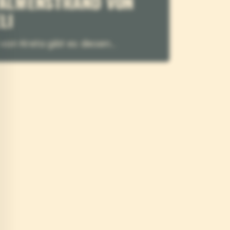
VELI
en von Kreta gibt es diesen...
EMVASIA
er Süden des östlichen Peloponnes